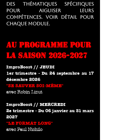
des thématiques spécifiques
pour aiguiser leurs
compétences.
voir détail pour
chaque module.
au programme pour
la saison
2026-2027
ImproBoost // JEUDI
1er trimestre - Du 24 septembre au 17
décembre 2026
"SE SAUVER SOI-MÊME"
avec Robin Lizut
ImproBoost // MERCREDI
2e trimestre - Du 06 janvier au 31 mars
2027
"LE FORMAT LONG"
avec Paul Nichilo