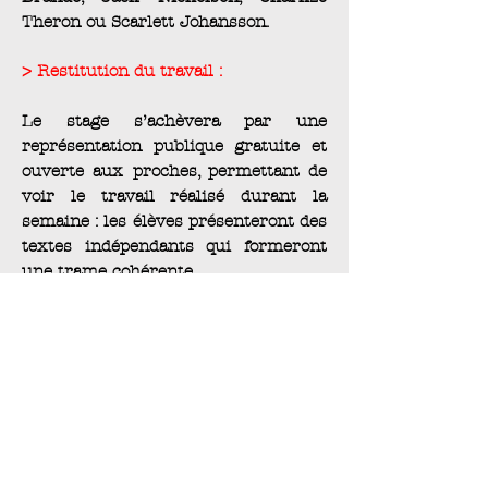
Theron ou Scarlett Johansson.
> Restitution du travail :
Le stage s’achèvera par une
représentation publique gratuite et
ouverte aux proches, permettant de
voir le travail réalisé durant la
semaine : les élèves présenteront des
textes indépendants qui formeront
une trame cohérente.
Infos pratiques
> En bref :
25 heures, 12 personnes
maximum
> Lieu :
dans
nos locaux
, à Grenoble