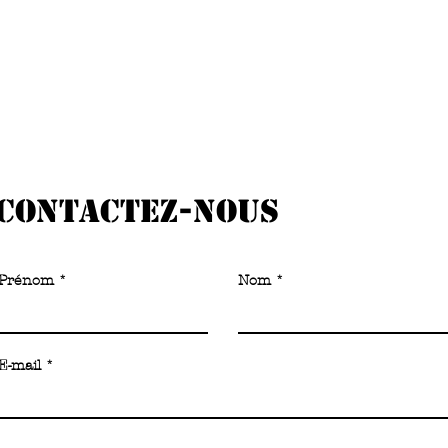
Pratique
Places de parking reser
(parking voitures et 2 
Contactez-nous
Prénom
Nom
E-mail