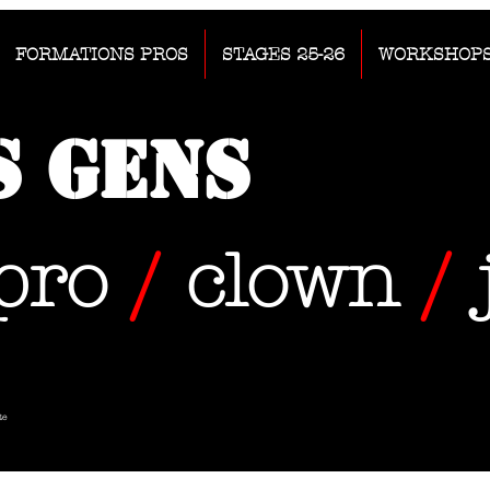
FORMATIONS PROS
STAGES 25-26
WORKSHOP
s Gens
pro
/
clown
/
te