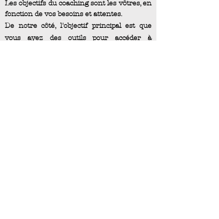
Les objectifs du coaching sont les vôtres, en
fonction de vos besoins et attentes.
De notre côté, l'objectif principal est que
vous ayez des outils pour
accéder
à
l'interprétation émotionnelle dans votre
domaine artistique.
Objectifs
1. Faites-nous savoir votre envie de
coaching par mail ou téléphone. Vous
nous dites vos besoins, on prend
quelques infos (coordonnées,
pourquoi ?, quel artiste ?). On
programme un rdv de rencontre,
dans lequel une présentation
personnelle de soi-même ou d'un
sujet au choix est demandée. Il est
également demandé une saynète de
deux minutes dans leur domaine