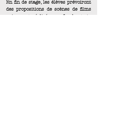
En fin de stage, les élèves prévoiront
des propositions de scènes de films
qui seront réalisées en fin de stage.
Les rushs pourront être récupérés
sur demandes.
Infos pratiques
> En bref :
15 heures, 10 personnes
maximum
> Lieu :
dans
nos locaux
, à Grenoble
> Prochaines dates :
- du 16 ou 20 février 2026
- du 06 au 10 juillet 2026
(dates au choix)
> Horaires :
du lundi au vendredi, de