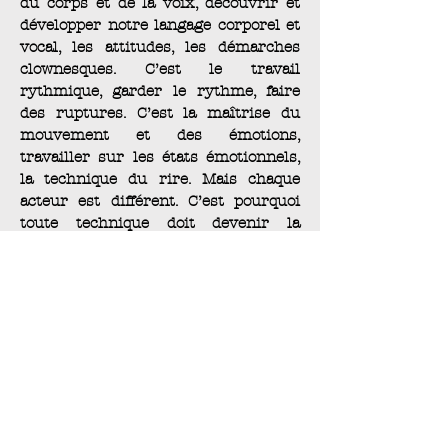
du corps et de la voix, découvrir et
développer notre langage corporel et
vocal, les attitudes, les démarches
clownesques. C’est le travail
rythmique, garder le rythme, faire
des ruptures. C’est la maîtrise du
mouvement et des émotions,
travailler sur les états émotionnels,
la technique du rire. Mais chaque
acteur est différent. C’est pourquoi
toute technique doit devenir la
sienne.
- L’improvisation, c’est la mise en jeu
de l’univers et de la fantaisie de
chacun, tout en pensant au rapport
public. Le clown a un rapport
privilégié avec son public, il est au
présent avec lui et a envie de le faire
rire et/ou de l'émouvoir.
-La construction de numéros,