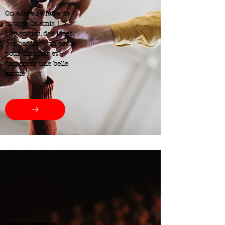
On adore
se faire de
nouveaux amis ! :)
Des envies, des idées,
des besoins : on est là
pour discuter et
démarrer une belle
amitié !