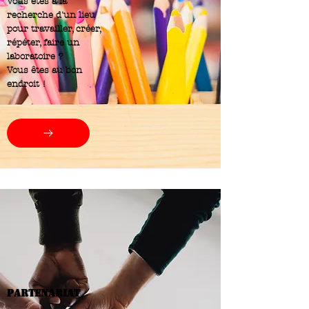
Vous êtes à la
recherche d'un lieu
pour travailler, créer,
répéter, faire un
laboratoire ?
Vous êtes au bon
endroit !
partenariat