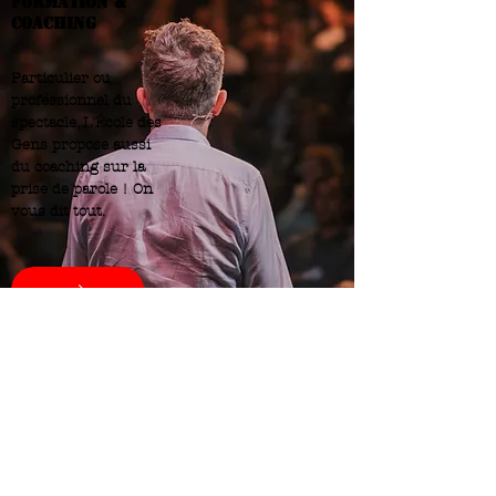
formation &
coaching
Particulier ou
professionnel du
spectacle, L'École des
Gens propose aussi
du coaching sur la
prise de parole ! On
vous dit tout.